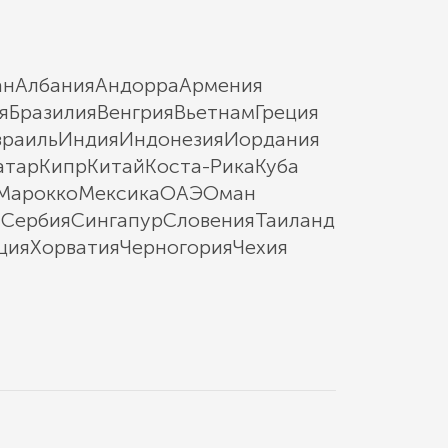
ан
Албания
Андорра
Армения
я
Бразилия
Венгрия
Вьетнам
Греция
зраиль
Индия
Индонезия
Иордания
атар
Кипр
Китай
Коста-Рика
Куба
Марокко
Мексика
ОАЭ
Оман
ы
Сербия
Сингапур
Словения
Таиланд
ция
Хорватия
Черногория
Чехия