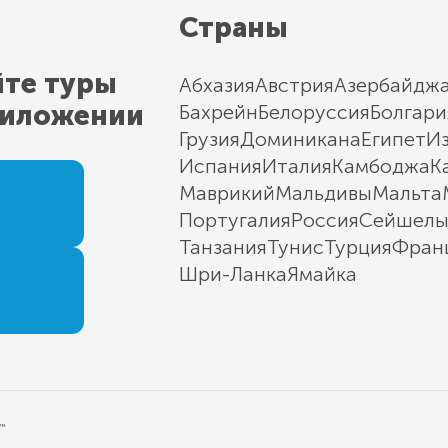
Страны
йте туры
Абхазия
Австрия
Азербайдж
риложении
Бахрейн
Белоруссия
Болгари
Грузия
Доминикана
Египет
И
Испания
Италия
Камбоджа
К
Маврикий
Мальдивы
Мальта
Португалия
Россия
Сейшел
Танзания
Тунис
Турция
Фран
Шри-Ланка
Ямайка
"