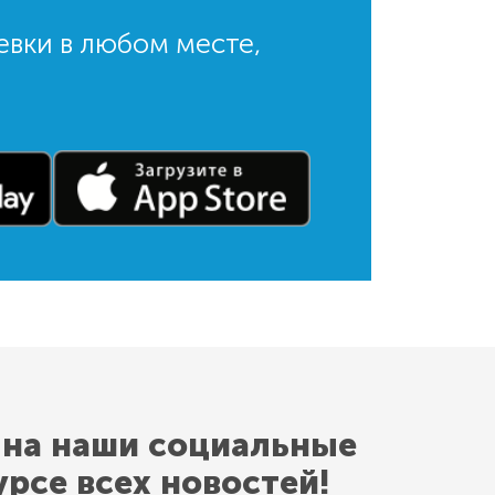
евки в любом месте,
 на наши социальные
урсе всех новостей!