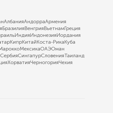
ан
Албания
Андорра
Армения
я
Бразилия
Венгрия
Вьетнам
Греция
зраиль
Индия
Индонезия
Иордания
атар
Кипр
Китай
Коста-Рика
Куба
Марокко
Мексика
ОАЭ
Оман
ы
Сербия
Сингапур
Словения
Таиланд
ция
Хорватия
Черногория
Чехия