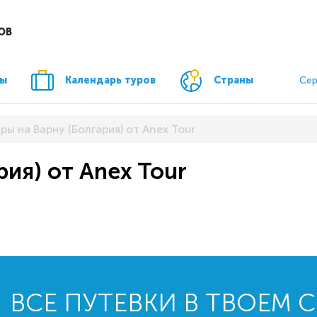
ОВ
ры
Календарь туров
Страны
Сер
ры на Варну (Болгария) от Anex Tour
рия) от Anex Tour
ВСЕ ПУТЕВКИ В ТВОЕМ 