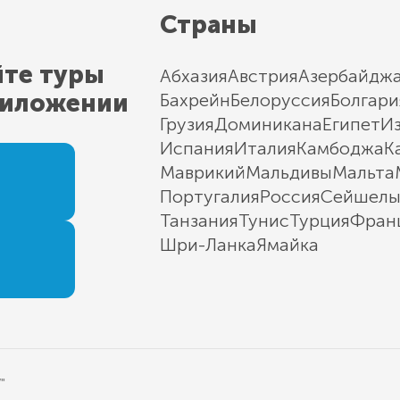
Страны
йте туры
Абхазия
Австрия
Азербайдж
риложении
Бахрейн
Белоруссия
Болгари
Грузия
Доминикана
Египет
И
Испания
Италия
Камбоджа
К
Маврикий
Мальдивы
Мальта
Португалия
Россия
Сейшел
Танзания
Тунис
Турция
Фран
Шри-Ланка
Ямайка
"