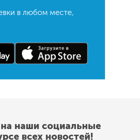
евки в любом месте,
 на наши социальные
урсе всех новостей!