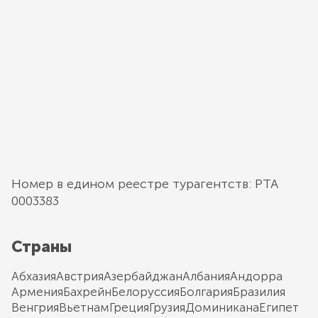
Номер в едином реестре турагентств: РТА
0003383
Страны
Абхазия
Австрия
Азербайджан
Албания
Андорра
Армения
Бахрейн
Белоруссия
Болгария
Бразилия
Венгрия
Вьетнам
Греция
Грузия
Доминикана
Египет