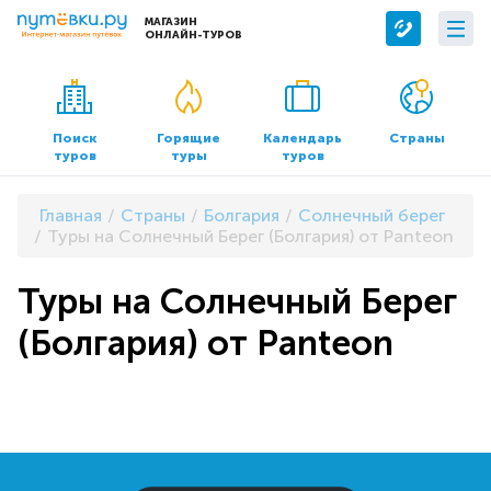
МАГАЗИН
ОНЛАЙН-ТУРОВ
Сервисы
О компании
Бронирование отелей
О нас
Поиск
Горящие
Календарь
Страны
туров
туры
туров
Трансфер
Контакты
Страхование
Команда
Главная
Страны
Болгария
Солнечный берег
Документы и реквизиты
Туры на Солнечный Берег (Болгария) от Panteon
Офисы продаж
Туры на Солнечный Берег
(Болгария) от Panteon