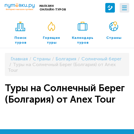
МАГАЗИН
ОНЛАЙН-ТУРОВ
Сервисы
О компании
Бронирование отелей
О нас
Поиск
Горящие
Календарь
Страны
туров
туры
туров
Трансфер
Контакты
Страхование
Команда
Главная
Страны
Болгария
Солнечный берег
Документы и реквизиты
Туры на Солнечный Берег (Болгария) от Anex
Tour
Офисы продаж
Туры на Солнечный Берег
(Болгария) от Anex Tour