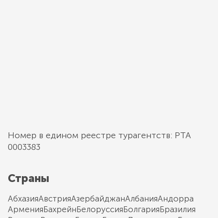
Номер в едином реестре турагентств: РТА
0003383
Страны
Абхазия
Австрия
Азербайджан
Албания
Андорра
Армения
Бахрейн
Белоруссия
Болгария
Бразилия