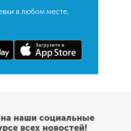
евки в любом месте,
 на наши социальные
урсе всех новостей!