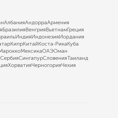
ан
Албания
Андорра
Армения
я
Бразилия
Венгрия
Вьетнам
Греция
зраиль
Индия
Индонезия
Иордания
атар
Кипр
Китай
Коста-Рика
Куба
Марокко
Мексика
ОАЭ
Оман
ы
Сербия
Сингапур
Словения
Таиланд
ция
Хорватия
Черногория
Чехия