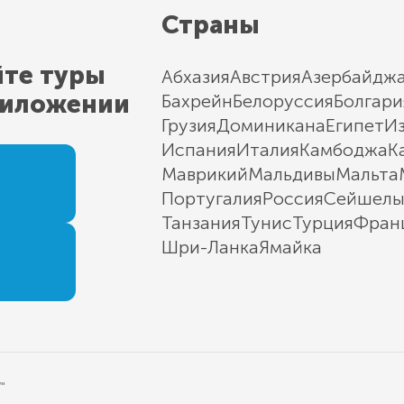
Страны
йте туры
Абхазия
Австрия
Азербайдж
риложении
Бахрейн
Белоруссия
Болгари
Грузия
Доминикана
Египет
И
Испания
Италия
Камбоджа
К
Маврикий
Мальдивы
Мальта
Португалия
Россия
Сейшел
Танзания
Тунис
Турция
Фран
Шри-Ланка
Ямайка
"