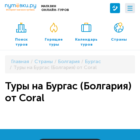
МАГАЗИН
ОНЛАЙН-ТУРОВ
Сервисы
О компании
Бронирование отелей
О нас
Поиск
Горящие
Календарь
Страны
туров
туры
туров
Трансфер
Контакты
Страхование
Команда
Главная
Страны
Болгария
Бургас
Документы и реквизиты
Туры на Бургас (Болгария) от Coral
Офисы продаж
Туры на Бургас (Болгария)
от Coral