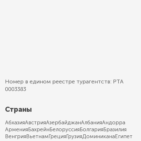
Номер в едином реестре турагентств: РТА
0003383
Страны
Абхазия
Австрия
Азербайджан
Албания
Андорра
Армения
Бахрейн
Белоруссия
Болгария
Бразилия
Венгрия
Вьетнам
Греция
Грузия
Доминикана
Египет