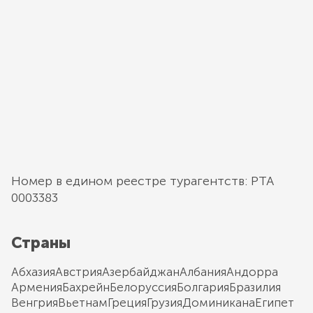
Номер в едином реестре турагентств: РТА
0003383
Страны
Абхазия
Австрия
Азербайджан
Албания
Андорра
Армения
Бахрейн
Белоруссия
Болгария
Бразилия
Венгрия
Вьетнам
Греция
Грузия
Доминикана
Египет