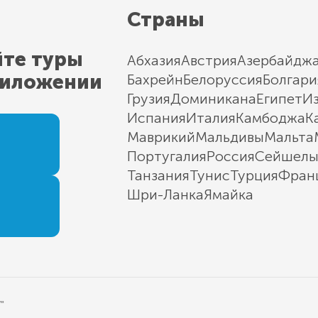
Страны
йте туры
Абхазия
Австрия
Азербайдж
риложении
Бахрейн
Белоруссия
Болгари
Грузия
Доминикана
Египет
И
Испания
Италия
Камбоджа
К
Маврикий
Мальдивы
Мальта
Португалия
Россия
Сейшел
Танзания
Тунис
Турция
Фран
Шри-Ланка
Ямайка
"