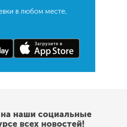
евки в любом месте,
 на наши социальные
урсе всех новостей!