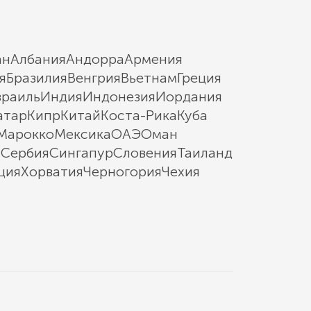
ан
Албания
Андорра
Армения
я
Бразилия
Венгрия
Вьетнам
Греция
зраиль
Индия
Индонезия
Иордания
атар
Кипр
Китай
Коста-Рика
Куба
Марокко
Мексика
ОАЭ
Оман
ы
Сербия
Сингапур
Словения
Таиланд
ция
Хорватия
Черногория
Чехия