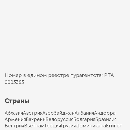
Номер в едином реестре турагентств: РТА
0003383
Страны
Абхазия
Австрия
Азербайджан
Албания
Андорра
Армения
Бахрейн
Белоруссия
Болгария
Бразилия
Венгрия
Вьетнам
Греция
Грузия
Доминикана
Египет