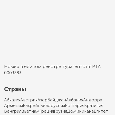
Номер в едином реестре турагентств: РТА
0003383
Страны
Абхазия
Австрия
Азербайджан
Албания
Андорра
Армения
Бахрейн
Белоруссия
Болгария
Бразилия
Венгрия
Вьетнам
Греция
Грузия
Доминикана
Египет