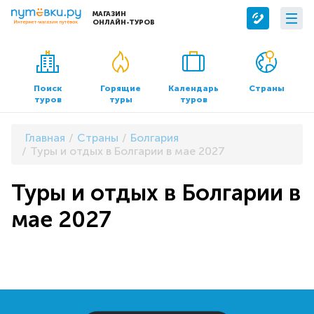
МАГАЗИН
ОНЛАЙН-ТУРОВ
Сервисы
О компании
Бронирование отелей
О нас
Поиск
Горящие
Календарь
Страны
туров
туры
туров
Трансфер
Контакты
Страхование
Команда
Главная
Страны
Болгария
Документы и реквизиты
Туры и отдых в Болгарии в мае 2027
Офисы продаж
Туры и отдых в Болгарии в
мае 2027