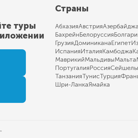
Страны
йте туры
Абхазия
Австрия
Азербайдж
риложении
Бахрейн
Белоруссия
Болгари
Грузия
Доминикана
Египет
И
Испания
Италия
Камбоджа
К
Маврикий
Мальдивы
Мальта
Португалия
Россия
Сейшел
Танзания
Тунис
Турция
Фран
Шри-Ланка
Ямайка
"