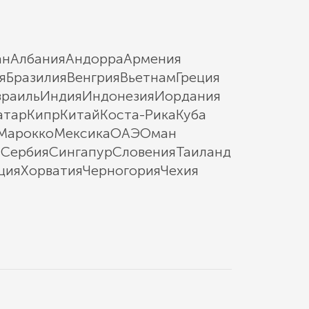
ан
Албания
Андорра
Армения
я
Бразилия
Венгрия
Вьетнам
Греция
зраиль
Индия
Индонезия
Иордания
атар
Кипр
Китай
Коста-Рика
Куба
Марокко
Мексика
ОАЭ
Оман
ы
Сербия
Сингапур
Словения
Таиланд
ция
Хорватия
Черногория
Чехия