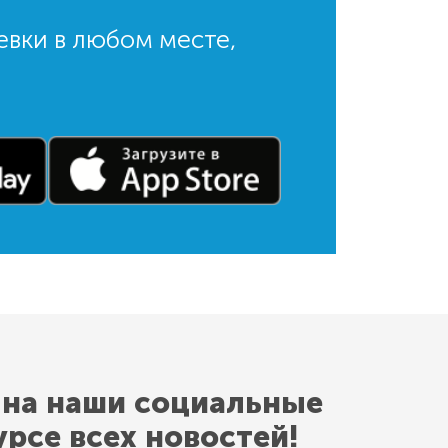
евки в любом месте,
 на наши социальные
урсе всех новостей!