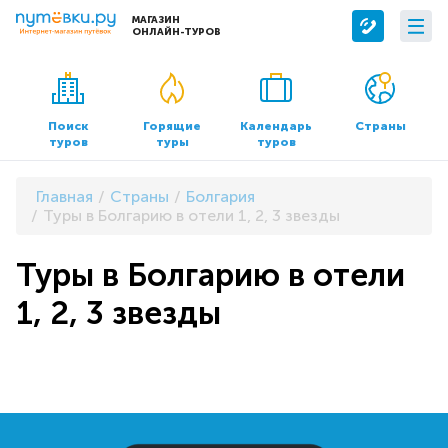
МАГАЗИН
ОНЛАЙН-ТУРОВ
Сервисы
О компании
Бронирование отелей
О нас
Поиск
Горящие
Календарь
Страны
туров
туры
туров
Трансфер
Контакты
Страхование
Команда
Главная
Страны
Болгария
Документы и реквизиты
Туры в Болгарию в отели 1, 2, 3 звезды
Офисы продаж
Туры в Болгарию в отели
1, 2, 3 звезды