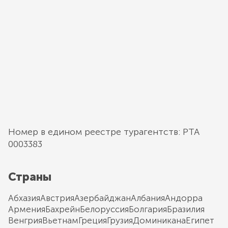
Номер в едином реестре турагентств: РТА
0003383
Страны
Абхазия
Австрия
Азербайджан
Албания
Андорра
Армения
Бахрейн
Белоруссия
Болгария
Бразилия
Венгрия
Вьетнам
Греция
Грузия
Доминикана
Египет