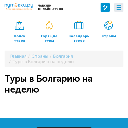
МАГАЗИН
ОНЛАЙН-ТУРОВ
Сервисы
О компании
Бронирование отелей
О нас
Поиск
Горящие
Календарь
Страны
туров
туры
туров
Трансфер
Контакты
Страхование
Команда
Главная
Страны
Болгария
Документы и реквизиты
Туры в Болгарию на неделю
Офисы продаж
Туры в Болгарию на
неделю