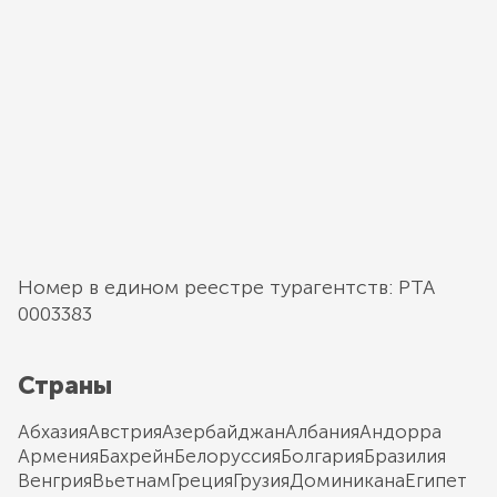
Номер в едином реестре турагентств: РТА
0003383
Страны
Абхазия
Австрия
Азербайджан
Албания
Андорра
Армения
Бахрейн
Белоруссия
Болгария
Бразилия
Венгрия
Вьетнам
Греция
Грузия
Доминикана
Египет