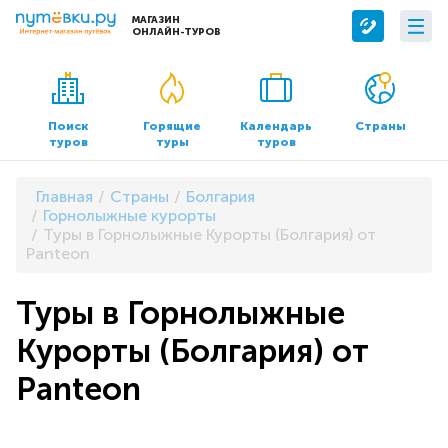
МАГАЗИН
ОНЛАЙН-ТУРОВ
Сервисы
О компании
Бронирование отелей
О нас
Поиск
Горящие
Календарь
Страны
туров
туры
туров
Трансфер
Контакты
Страхование
Команда
Главная
Страны
Болгария
Документы и реквизиты
Горнолыжные курорты
Туры в Горнолыжные Курорты (Болгария) от
Офисы продаж
Panteon
Туры в Горнолыжные
Курорты (Болгария) от
Panteon