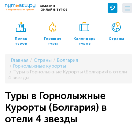
МАГАЗИН
ОНЛАЙН-ТУРОВ
Сервисы
О компании
Бронирование отелей
О нас
Поиск
Горящие
Календарь
Страны
туров
туры
туров
Трансфер
Контакты
Страхование
Команда
Главная
Страны
Болгария
Документы и реквизиты
Горнолыжные курорты
Туры в Горнолыжные Курорты (Болгария) в отели
Офисы продаж
4 звезды
Туры в Горнолыжные
Курорты (Болгария) в
отели 4 звезды