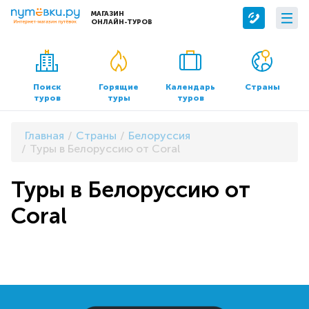
МАГАЗИН
ОНЛАЙН-ТУРОВ
Сервисы
О компании
Бронирование отелей
О нас
Поиск
Горящие
Календарь
Страны
туров
туры
туров
Трансфер
Контакты
Страхование
Команда
Главная
Страны
Белоруссия
Документы и реквизиты
Туры в Белоруссию от Coral
Офисы продаж
Туры в Белоруссию от
Coral