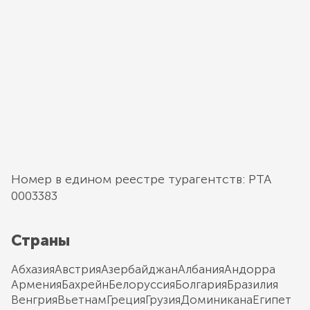
Номер в едином реестре турагентств: РТА
0003383
Страны
Абхазия
Австрия
Азербайджан
Албания
Андорра
Армения
Бахрейн
Белоруссия
Болгария
Бразилия
Венгрия
Вьетнам
Греция
Грузия
Доминикана
Египет