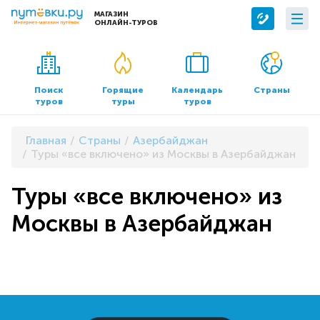
МАГАЗИН
ОНЛАЙН-ТУРОВ
Сервисы
О компании
Бронирование отелей
О нас
Поиск
Горящие
Календарь
Страны
туров
туры
туров
Трансфер
Контакты
Страхование
Команда
Главная
Страны
Азербайджан
Документы и реквизиты
Туры «все включено» из Москвы в Азербайджан
Офисы продаж
Туры «все включено» из
Москвы в Азербайджан