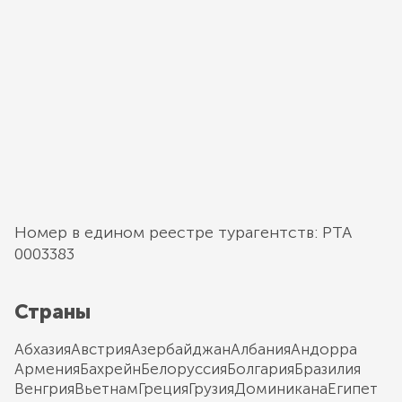
Номер в едином реестре турагентств: РТА
0003383
Страны
Абхазия
Австрия
Азербайджан
Албания
Андорра
Армения
Бахрейн
Белоруссия
Болгария
Бразилия
Венгрия
Вьетнам
Греция
Грузия
Доминикана
Египет