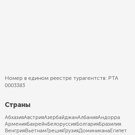
Номер в едином реестре турагентств: РТА
0003383
Страны
Абхазия
Австрия
Азербайджан
Албания
Андорра
Армения
Бахрейн
Белоруссия
Болгария
Бразилия
Венгрия
Вьетнам
Греция
Грузия
Доминикана
Египет