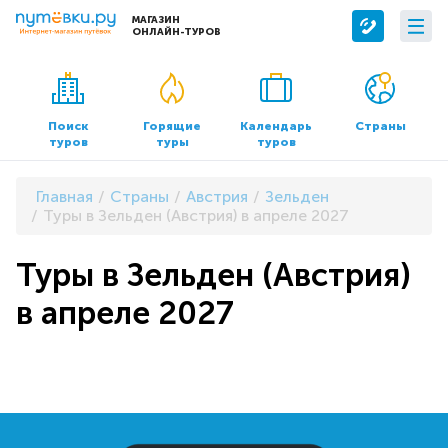
МАГАЗИН
ОНЛАЙН-ТУРОВ
Сервисы
О компании
Бронирование отелей
О нас
Поиск
Горящие
Календарь
Страны
туров
туры
туров
Трансфер
Контакты
Страхование
Команда
Главная
Страны
Австрия
Зельден
Документы и реквизиты
Туры в Зельден (Австрия) в апреле 2027
Офисы продаж
Туры в Зельден (Австрия)
в апреле 2027