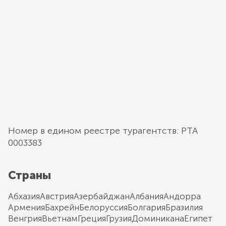
Номер в едином реестре турагентств: РТА
0003383
Страны
Абхазия
Австрия
Азербайджан
Албания
Андорра
Армения
Бахрейн
Белоруссия
Болгария
Бразилия
Венгрия
Вьетнам
Греция
Грузия
Доминикана
Египет