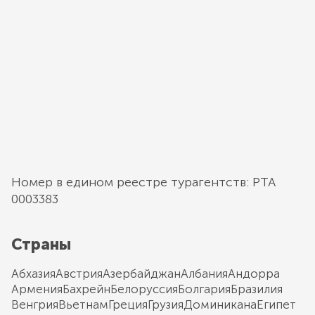
Номер в едином реестре турагентств: РТА
0003383
Страны
Абхазия
Австрия
Азербайджан
Албания
Андорра
Армения
Бахрейн
Белоруссия
Болгария
Бразилия
Венгрия
Вьетнам
Греция
Грузия
Доминикана
Египет