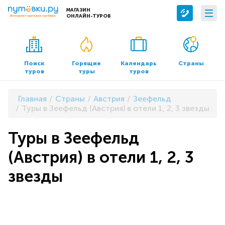
МАГАЗИН
ОНЛАЙН-ТУРОВ
Сервисы
О компании
Бронирование отелей
О нас
Поиск
Горящие
Календарь
Страны
туров
туры
туров
Трансфер
Контакты
Страхование
Команда
Главная
Страны
Австрия
Зеефельд
Документы и реквизиты
Туры в Зеефельд (Австрия) в отели 1, 2, 3 звезды
Офисы продаж
Туры в Зеефельд
(Австрия) в отели 1, 2, 3
звезды