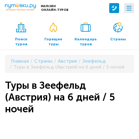
МАГАЗИН
ОНЛАЙН-ТУРОВ
Сервисы
О компании
Бронирование отелей
О нас
Поиск
Горящие
Календарь
Страны
туров
туры
туров
Трансфер
Контакты
Страхование
Команда
Главная
Страны
Австрия
Зеефельд
Документы и реквизиты
Туры в Зеефельд (Австрия) на 6 дней / 5 ночей
Офисы продаж
Туры в Зеефельд
(Австрия) на 6 дней / 5
ночей