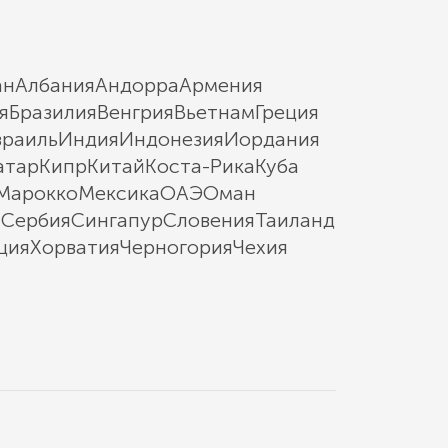
ан
Албания
Андорра
Армения
я
Бразилия
Венгрия
Вьетнам
Греция
зраиль
Индия
Индонезия
Иордания
атар
Кипр
Китай
Коста-Рика
Куба
Марокко
Мексика
ОАЭ
Оман
ы
Сербия
Сингапур
Словения
Таиланд
ция
Хорватия
Черногория
Чехия