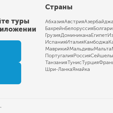
Страны
йте туры
Абхазия
Австрия
Азербайдж
риложении
Бахрейн
Белоруссия
Болгари
Грузия
Доминикана
Египет
И
Испания
Италия
Камбоджа
К
Маврикий
Мальдивы
Мальта
Португалия
Россия
Сейшел
Танзания
Тунис
Турция
Фран
Шри-Ланка
Ямайка
"