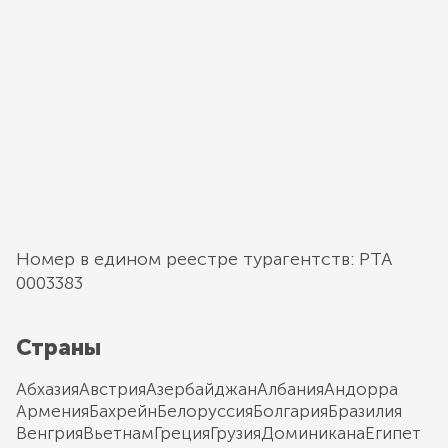
Номер в едином реестре турагентств: РТА
0003383
Страны
Абхазия
Австрия
Азербайджан
Албания
Андорра
Армения
Бахрейн
Белоруссия
Болгария
Бразилия
Венгрия
Вьетнам
Греция
Грузия
Доминикана
Египет