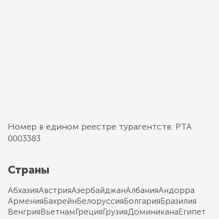
Номер в едином реестре турагентств: РТА
0003383
Страны
Абхазия
Австрия
Азербайджан
Албания
Андорра
Армения
Бахрейн
Белоруссия
Болгария
Бразилия
Венгрия
Вьетнам
Греция
Грузия
Доминикана
Египет