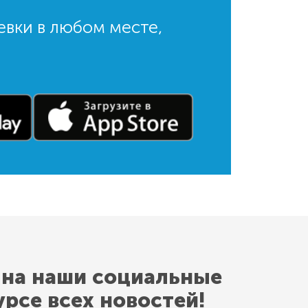
евки в любом месте,
 на наши социальные
урсе всех новостей!