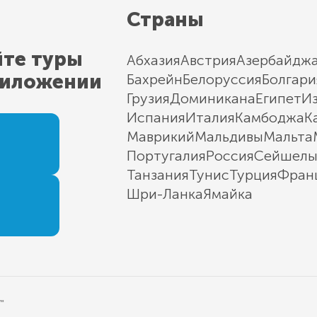
Страны
йте туры
Абхазия
Австрия
Азербайдж
риложении
Бахрейн
Белоруссия
Болгари
Грузия
Доминикана
Египет
И
Испания
Италия
Камбоджа
К
Маврикий
Мальдивы
Мальта
Португалия
Россия
Сейшел
Танзания
Тунис
Турция
Фран
Шри-Ланка
Ямайка
"