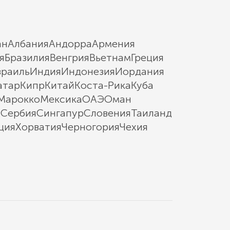
ан
Албания
Андорра
Армения
я
Бразилия
Венгрия
Вьетнам
Греция
зраиль
Индия
Индонезия
Иордания
атар
Кипр
Китай
Коста-Рика
Куба
Марокко
Мексика
ОАЭ
Оман
ы
Сербия
Сингапур
Словения
Таиланд
ция
Хорватия
Черногория
Чехия