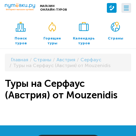
МАГАЗИН
ОНЛАЙН-ТУРОВ
Сервисы
О компании
Бронирование отелей
О нас
Поиск
Горящие
Календарь
Страны
туров
туры
туров
Трансфер
Контакты
Страхование
Команда
Главная
Страны
Австрия
Серфаус
Документы и реквизиты
Туры на Серфаус (Австрия) от Mouzenidis
Офисы продаж
Туры на Серфаус
(Австрия) от Mouzenidis