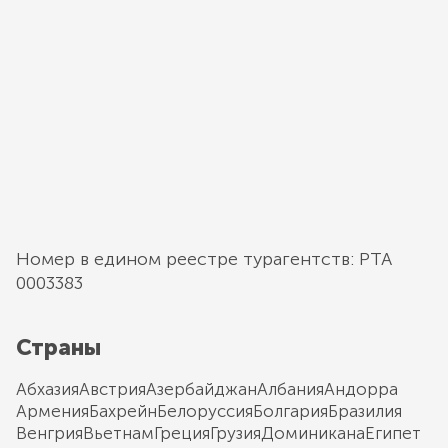
Номер в едином реестре турагентств: РТА
0003383
Страны
Абхазия
Австрия
Азербайджан
Албания
Андорра
Армения
Бахрейн
Белоруссия
Болгария
Бразилия
Венгрия
Вьетнам
Греция
Грузия
Доминикана
Египет