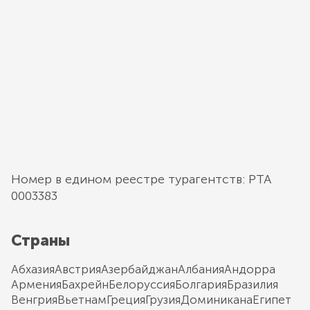
Номер в едином реестре турагентств: РТА
0003383
Страны
Абхазия
Австрия
Азербайджан
Албания
Андорра
Армения
Бахрейн
Белоруссия
Болгария
Бразилия
Венгрия
Вьетнам
Греция
Грузия
Доминикана
Египет