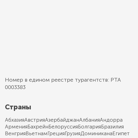
Номер в едином реестре турагентств: РТА
0003383
Страны
Абхазия
Австрия
Азербайджан
Албания
Андорра
Армения
Бахрейн
Белоруссия
Болгария
Бразилия
Венгрия
Вьетнам
Греция
Грузия
Доминикана
Египет