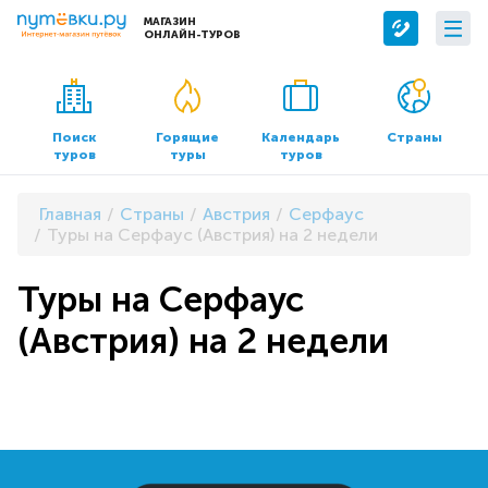
МАГАЗИН
ОНЛАЙН-ТУРОВ
Сервисы
О компании
Бронирование отелей
О нас
Поиск
Горящие
Календарь
Страны
туров
туры
туров
Трансфер
Контакты
Страхование
Команда
Главная
Страны
Австрия
Серфаус
Документы и реквизиты
Туры на Серфаус (Австрия) на 2 недели
Офисы продаж
Туры на Серфаус
(Австрия) на 2 недели