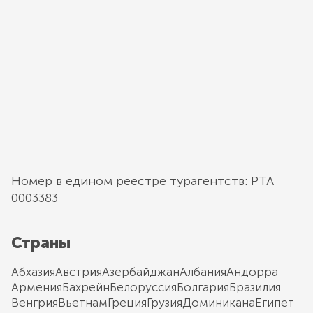
Номер в едином реестре турагентств: РТА
0003383
Страны
Абхазия
Австрия
Азербайджан
Албания
Андорра
Армения
Бахрейн
Белоруссия
Болгария
Бразилия
Венгрия
Вьетнам
Греция
Грузия
Доминикана
Египет