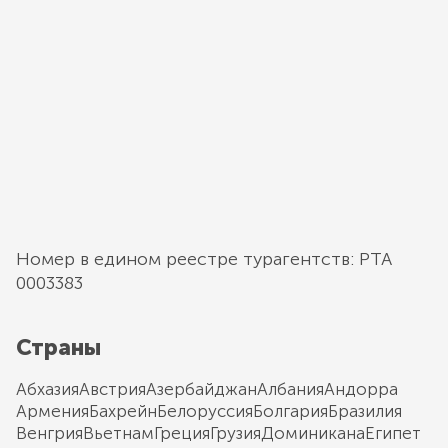
Номер в едином реестре турагентств: РТА
0003383
Страны
Абхазия
Австрия
Азербайджан
Албания
Андорра
Армения
Бахрейн
Белоруссия
Болгария
Бразилия
Венгрия
Вьетнам
Греция
Грузия
Доминикана
Египет