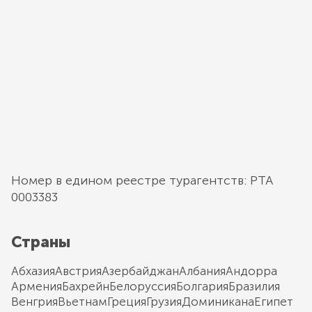
Номер в едином реестре турагентств: РТА
0003383
Страны
Абхазия
Австрия
Азербайджан
Албания
Андорра
Армения
Бахрейн
Белоруссия
Болгария
Бразилия
Венгрия
Вьетнам
Греция
Грузия
Доминикана
Египет