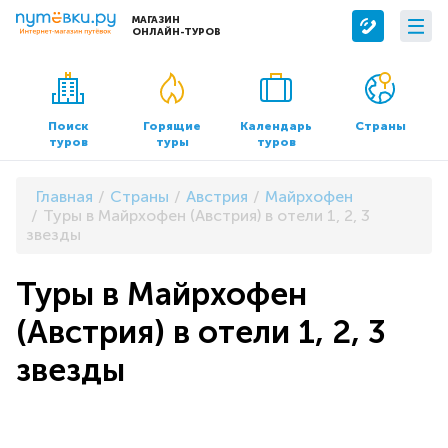
МАГАЗИН
ОНЛАЙН-ТУРОВ
Сервисы
О компании
Бронирование отелей
О нас
Поиск
Горящие
Календарь
Страны
туров
туры
туров
Трансфер
Контакты
Страхование
Команда
Главная
Страны
Австрия
Майрхофен
Документы и реквизиты
Туры в Майрхофен (Австрия) в отели 1, 2, 3
звезды
Офисы продаж
Туры в Майрхофен
(Австрия) в отели 1, 2, 3
звезды