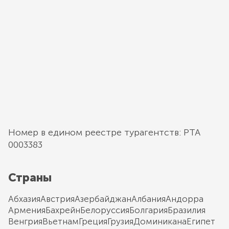
Номер в едином реестре турагентств: РТА
0003383
Страны
Абхазия
Австрия
Азербайджан
Албания
Андорра
Армения
Бахрейн
Белоруссия
Болгария
Бразилия
Венгрия
Вьетнам
Греция
Грузия
Доминикана
Египет