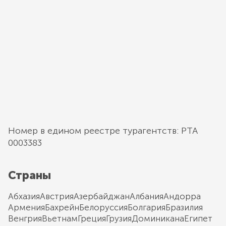
Номер в едином реестре турагентств: РТА
0003383
Страны
Абхазия
Австрия
Азербайджан
Албания
Андорра
Армения
Бахрейн
Белоруссия
Болгария
Бразилия
Венгрия
Вьетнам
Греция
Грузия
Доминикана
Египет