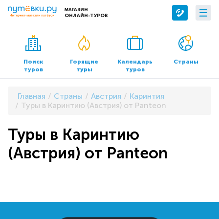
МАГАЗИН
ОНЛАЙН-ТУРОВ
Сервисы
О компании
Бронирование отелей
О нас
Поиск
Горящие
Календарь
Страны
туров
туры
туров
Трансфер
Контакты
Страхование
Команда
Главная
Страны
Австрия
Каринтия
Документы и реквизиты
Туры в Каринтию (Австрия) от Panteon
Офисы продаж
Туры в Каринтию
(Австрия) от Panteon