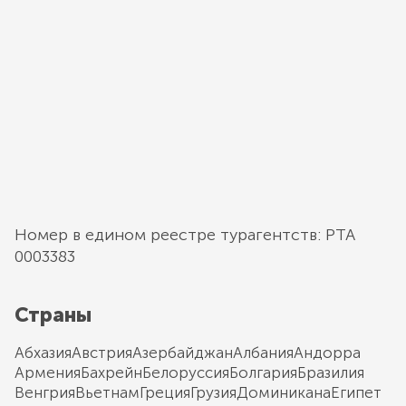
Номер в едином реестре турагентств: РТА
0003383
Страны
Абхазия
Австрия
Азербайджан
Албания
Андорра
Армения
Бахрейн
Белоруссия
Болгария
Бразилия
Венгрия
Вьетнам
Греция
Грузия
Доминикана
Египет