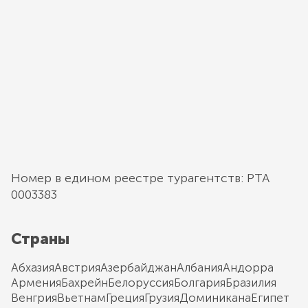
Номер в едином реестре турагентств: РТА
0003383
Страны
Абхазия
Австрия
Азербайджан
Албания
Андорра
Армения
Бахрейн
Белоруссия
Болгария
Бразилия
Венгрия
Вьетнам
Греция
Грузия
Доминикана
Египет