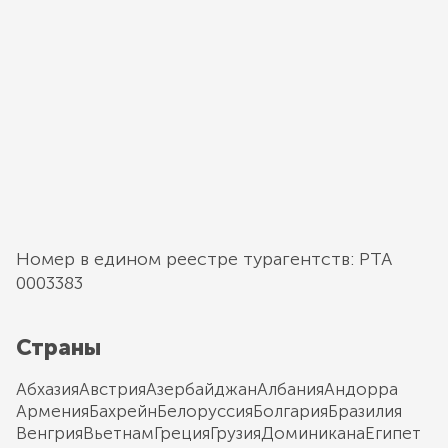
Номер в едином реестре турагентств: РТА
0003383
Страны
Абхазия
Австрия
Азербайджан
Албания
Андорра
Армения
Бахрейн
Белоруссия
Болгария
Бразилия
Венгрия
Вьетнам
Греция
Грузия
Доминикана
Египет