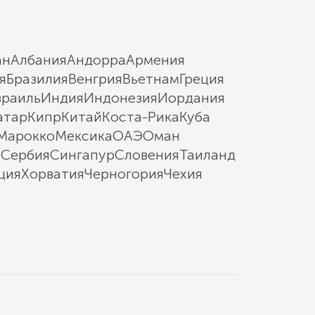
ан
Албания
Андорра
Армения
я
Бразилия
Венгрия
Вьетнам
Греция
зраиль
Индия
Индонезия
Иордания
атар
Кипр
Китай
Коста-Рика
Куба
Марокко
Мексика
ОАЭ
Оман
ы
Сербия
Сингапур
Словения
Таиланд
ция
Хорватия
Черногория
Чехия