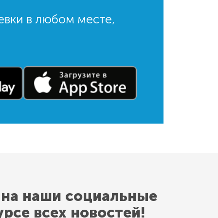
евки в любом месте,
 на наши социальные
урсе всех новостей!