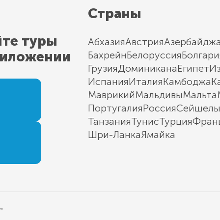
Страны
йте туры
Абхазия
Австрия
Азербайдж
риложении
Бахрейн
Белоруссия
Болгари
Грузия
Доминикана
Египет
И
Испания
Италия
Камбоджа
К
Маврикий
Мальдивы
Мальта
Португалия
Россия
Сейшел
Танзания
Тунис
Турция
Фран
Шри-Ланка
Ямайка
"