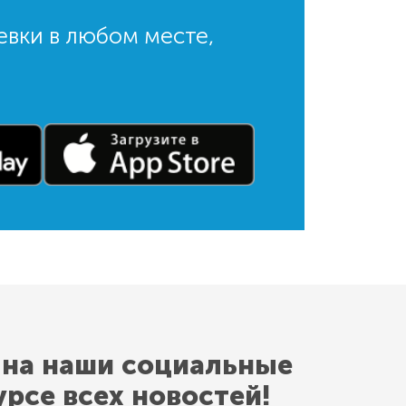
евки в любом месте,
 на наши социальные
урсе всех новостей!