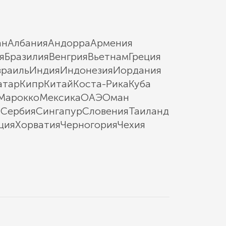
ан
Албания
Андорра
Армения
я
Бразилия
Венгрия
Вьетнам
Греция
зраиль
Индия
Индонезия
Иордания
атар
Кипр
Китай
Коста-Рика
Куба
Марокко
Мексика
ОАЭ
Оман
ы
Сербия
Сингапур
Словения
Таиланд
ция
Хорватия
Черногория
Чехия