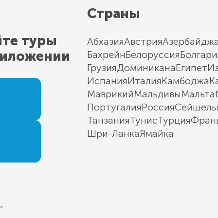
Страны
йте туры
Абхазия
Австрия
Азербайдж
риложении
Бахрейн
Белоруссия
Болгари
Грузия
Доминикана
Египет
И
Испания
Италия
Камбоджа
К
Маврикий
Мальдивы
Мальта
Португалия
Россия
Сейшел
Танзания
Тунис
Турция
Фран
Шри-Ланка
Ямайка
"