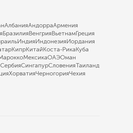
ан
Албания
Андорра
Армения
я
Бразилия
Венгрия
Вьетнам
Греция
зраиль
Индия
Индонезия
Иордания
атар
Кипр
Китай
Коста-Рика
Куба
Марокко
Мексика
ОАЭ
Оман
ы
Сербия
Сингапур
Словения
Таиланд
ция
Хорватия
Черногория
Чехия