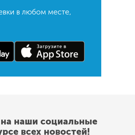
евки в любом месте,
 на наши социальные
урсе всех новостей!