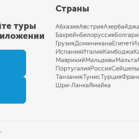
Страны
йте туры
Абхазия
Австрия
Азербайдж
риложении
Бахрейн
Белоруссия
Болгари
Грузия
Доминикана
Египет
И
Испания
Италия
Камбоджа
К
Маврикий
Мальдивы
Мальта
Португалия
Россия
Сейшел
Танзания
Тунис
Турция
Фран
Шри-Ланка
Ямайка
"