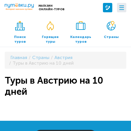
МАГАЗИН
ОНЛАЙН-ТУРОВ
Сервисы
О компании
Бронирование отелей
О нас
Поиск
Горящие
Календарь
Страны
туров
туры
туров
Трансфер
Контакты
Страхование
Команда
Главная
Страны
Австрия
Документы и реквизиты
Туры в Австрию на 10 дней
Офисы продаж
Туры в Австрию на 10
дней