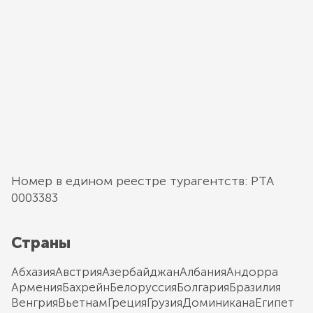
Номер в едином реестре турагентств: РТА
0003383
Страны
Абхазия
Австрия
Азербайджан
Албания
Андорра
Армения
Бахрейн
Белоруссия
Болгария
Бразилия
Венгрия
Вьетнам
Греция
Грузия
Доминикана
Египет