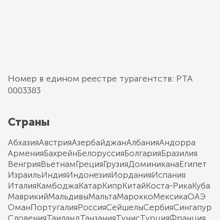
Номер в едином реестре турагентств: РТА
0003383
Страны
Абхазия
Австрия
Азербайджан
Албания
Андорра
Армения
Бахрейн
Белоруссия
Болгария
Бразилия
Венгрия
Вьетнам
Греция
Грузия
Доминикана
Египет
Израиль
Индия
Индонезия
Иордания
Испания
Италия
Камбоджа
Катар
Кипр
Китай
Коста-Рика
Куба
Маврикий
Мальдивы
Мальта
Марокко
Мексика
ОАЭ
Оман
Португалия
Россия
Сейшелы
Сербия
Сингапур
Словения
Таиланд
Танзания
Тунис
Турция
Франция