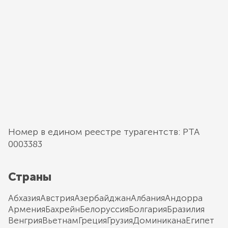
Номер в едином реестре турагентств: РТА
0003383
Страны
Абхазия
Австрия
Азербайджан
Албания
Андорра
Армения
Бахрейн
Белоруссия
Болгария
Бразилия
Венгрия
Вьетнам
Греция
Грузия
Доминикана
Египет