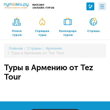
МАГАЗИН
ОНЛАЙН-ТУРОВ
Сервисы
О компании
Бронирование отелей
О нас
Поиск
Горящие
Календарь
Страны
туров
туры
туров
Трансфер
Контакты
Страхование
Команда
Главная
Страны
Армения
Документы и реквизиты
Туры в Армению от Tez Tour
Офисы продаж
Туры в Армению от Tez
Tour