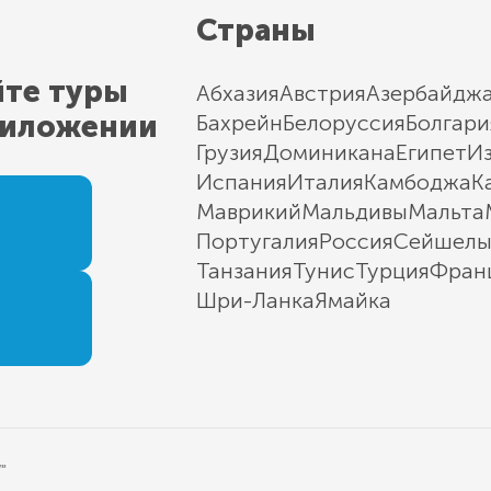
Страны
йте туры
Абхазия
Австрия
Азербайдж
риложении
Бахрейн
Белоруссия
Болгари
Грузия
Доминикана
Египет
И
Испания
Италия
Камбоджа
К
Маврикий
Мальдивы
Мальта
Португалия
Россия
Сейшел
Танзания
Тунис
Турция
Фран
Шри-Ланка
Ямайка
"