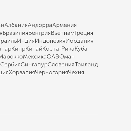
ан
Албания
Андорра
Армения
я
Бразилия
Венгрия
Вьетнам
Греция
зраиль
Индия
Индонезия
Иордания
атар
Кипр
Китай
Коста-Рика
Куба
Марокко
Мексика
ОАЭ
Оман
ы
Сербия
Сингапур
Словения
Таиланд
ция
Хорватия
Черногория
Чехия