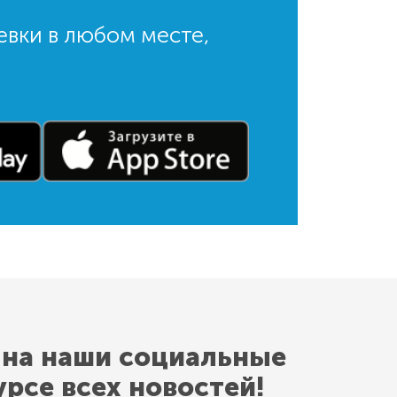
евки в любом месте,
 на наши социальные
урсе всех новостей!