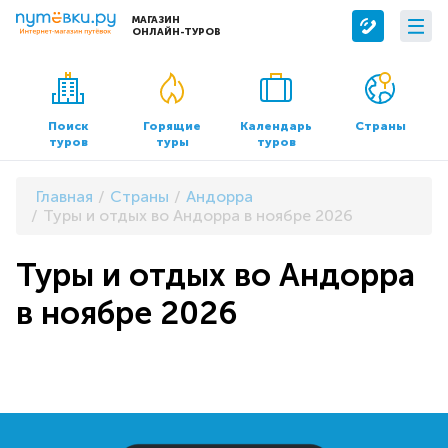
МАГАЗИН
ОНЛАЙН-ТУРОВ
Сервисы
О компании
Бронирование отелей
О нас
Поиск
Горящие
Календарь
Страны
туров
туры
туров
Трансфер
Контакты
Страхование
Команда
Главная
Страны
Андорра
Документы и реквизиты
Туры и отдых во Андорра в ноябре 2026
Офисы продаж
Туры и отдых во Андорра
в ноябре 2026