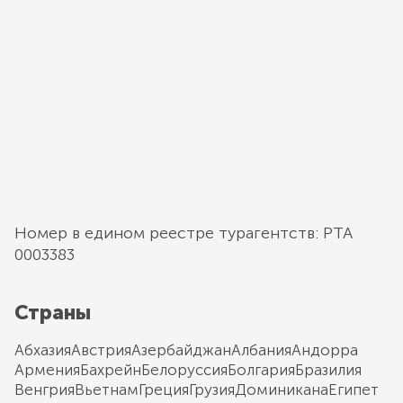
Номер в едином реестре турагентств: РТА
0003383
Страны
Абхазия
Австрия
Азербайджан
Албания
Андорра
Армения
Бахрейн
Белоруссия
Болгария
Бразилия
Венгрия
Вьетнам
Греция
Грузия
Доминикана
Египет