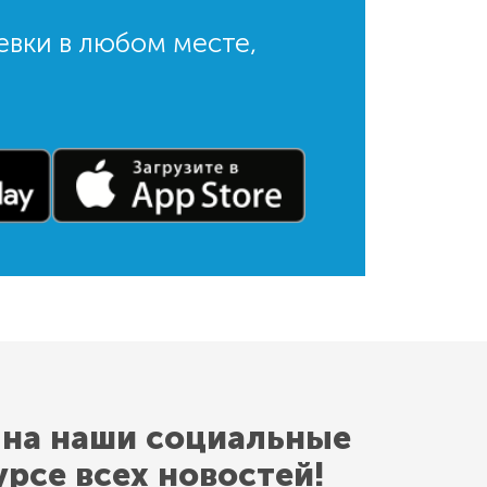
евки в любом месте,
 на наши социальные
урсе всех новостей!