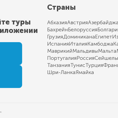
Страны
йте туры
Абхазия
Австрия
Азербайдж
риложении
Бахрейн
Белоруссия
Болгари
Грузия
Доминикана
Египет
И
Испания
Италия
Камбоджа
К
Маврикий
Мальдивы
Мальта
Португалия
Россия
Сейшел
Танзания
Тунис
Турция
Фран
Шри-Ланка
Ямайка
"