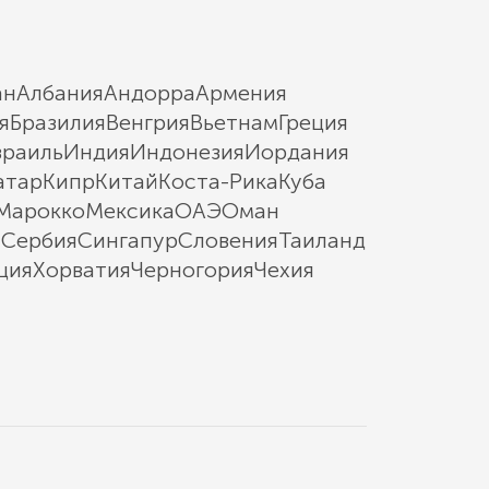
ан
Албания
Андорра
Армения
я
Бразилия
Венгрия
Вьетнам
Греция
зраиль
Индия
Индонезия
Иордания
атар
Кипр
Китай
Коста-Рика
Куба
Марокко
Мексика
ОАЭ
Оман
ы
Сербия
Сингапур
Словения
Таиланд
ция
Хорватия
Черногория
Чехия