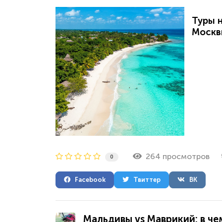
Туры н
Москв
264 просмотров
0
Facebook
Твиттер
ВК
Мальдивы vs Маврикий: в че