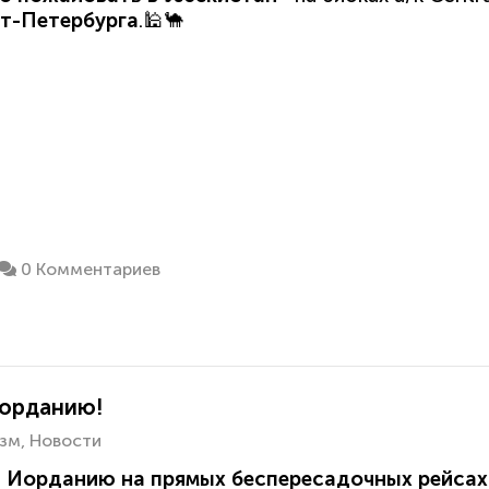
кт-Петербурга
.🕌🐪
0 Комментариев
Иорданию!
зм
Новости
в Иорданию на прямых беспересадочных рейса