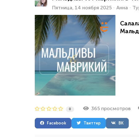
Пятница, 14 ноября 2025
Анна
Ту
Салал
Мальд
365 просмотров
0
Facebook
Твиттер
ВК