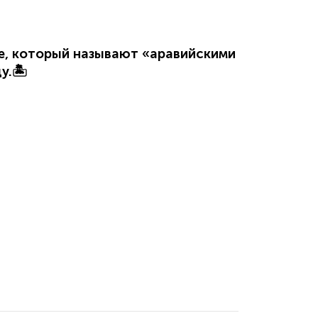
не, который называют «аравийскими
у.
🏝️