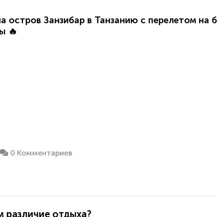
а остров Занзибар в Танзанию с перелетом на бло
ы 🔥
0 Комментариев
м различие отдыха?