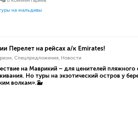
0 Комментариев
туры на мальдивы
и Перелет на рейсах а/к Emirates!
ризм
Спецпредложения
Новости
ествие на Маврикий – для ценителей пляжного 
живания. Но туры на экзотический остров у бе
ким волкам».🐳