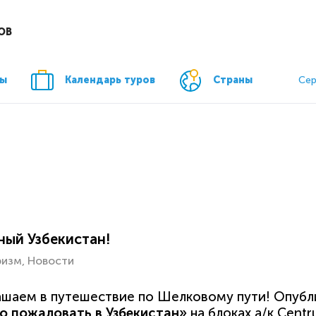
ОВ
ры
Календарь туров
Страны
Сер
ный Узбекистан!
ризм
Новости
шаем в путешествие по Шелковому пути! Опубли
о пожаловать в Узбекистан»
на блоках а/к Centr