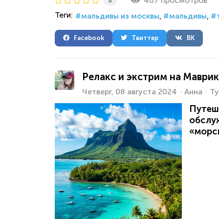
407 просмотров
0
Теги:
мальдивы из москвы
мальдивы
Facebook
Твиттер
ВК
Релакс и экстрим на Маврики
Четверг, 08 августа 2024
Анна
Ту
Путеш
обслу
«морс