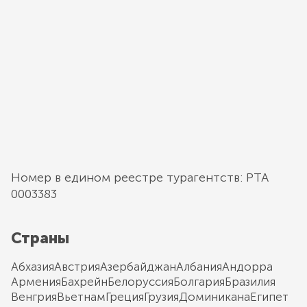
Номер в едином реестре турагентств: РТА
0003383
Страны
Абхазия
Австрия
Азербайджан
Албания
Андорра
Армения
Бахрейн
Белоруссия
Болгария
Бразилия
Венгрия
Вьетнам
Греция
Грузия
Доминикана
Египет