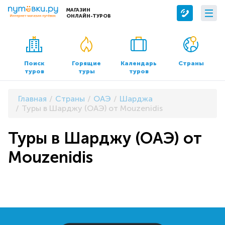
МАГАЗИН
ОНЛАЙН-ТУРОВ
Сервисы
О компании
Бронирование отелей
О нас
Поиск
Горящие
Календарь
Страны
туров
туры
туров
Трансфер
Контакты
Страхование
Команда
Главная
Страны
ОАЭ
Шарджа
Документы и реквизиты
Туры в Шарджу (ОАЭ) от Mouzenidis
Офисы продаж
Туры в Шарджу (ОАЭ) от
Mouzenidis